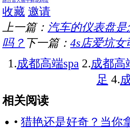
路过
雷人
握手
鲜花
鸡蛋
收藏
邀请
上一篇：
汽车的仪表盘是
吗？
下一篇：
4s店爱坑
1.
2.
成都高端spa
成都高
4.
足
成
相关阅读
•
猎艳还是好奇？当你