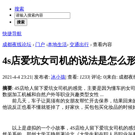
搜索
搜索
快捷导航
成都夜线论坛
›
门户
›
本地生活
›
交通出行
›
查看内容
4s店爱坑女司机的说法是怎么
2021-4-4 23:21
|
发布者:
冰小孩
|
查看:
1233
|
评论: 0
|
来自: 成都夜
摘要
: 4S店给人留下爱坑女司机的感觉，主要是因为懂车的
数据加工机械和自然户外等职业兴趣类型女性 ...
前几天，车子让莫须有的女朋友帮忙开去保养，结果回来的时
他说反正也看不懂就签掉了，好家伙，买包包买化妆品的时候
以上是虚拟的一个小故事，4S店给人留下爱坑女司机的感觉
然关系的，郑州大学王静所著论文《大学生和在职人员职业兴