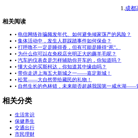
1.
成都高
相关阅读
•
电信网络诈骗频发年代、如何避免倾家荡产的风险？
•
集体活动中，发生人群踩踏事件如何保命？
•
打呼噜不一定是睡得香，但有可能是睡得“死”。
•
为什么你可以在免税店光明正大的薅羊毛呢？
•
汽车的仪表盘是怎样辅助你开车的，你知道吗？
•
懂大众的买斯柯达，你知道其中缘由吗？
•
带你走进上海五大新城之一——嘉定新城！
•
松茸——大自然带给藏民的礼物！
•
自然生长的色林错，未来能否超越我国第一咸水湖——
相关分类
生活常识
保健养生
交通出行
市民理财