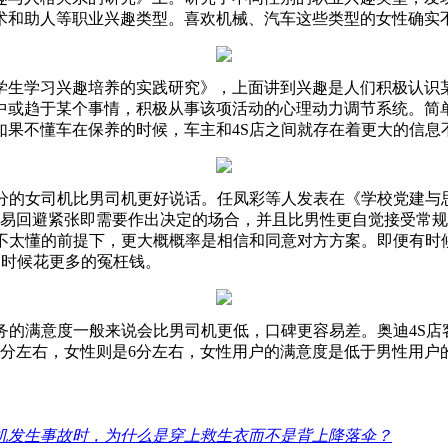
术和助人等职业兴趣类型。喜欢机械、汽车这些类型的女性确实
生学习兴趣培养的实践研究》，上面讲到兴趣是人们积极认识某
中或趋于某个事情，积极从事该项活动的心理动力调节系统。简
如果不懂车在保养的时候，车主和4S店之间就存在着更大的信息
的女司机比男司机更好说话。任凤彩等人发表在《学校党建与
容易回避紧张即需要作出决定的场合，并且比男性更自觉接受常
在不太懂的前提下，更大概概率是相信和同意对方方案。即便有时
的时候花更多的冤枉钱。
的满意度一般来说会比男司机更低，口碑更容易差。奥迪4S店
8分左右，女性则是6分左右，女性用户的满意度是低于男性用户
机发生事故时，为什么是穿上救生衣而不是背上降落伞？