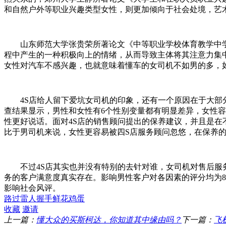
和自然户外等职业兴趣类型女性，则更加倾向于社会处境，艺
山东师范大学张贵荣所著论文《中等职业学校体育教学中学
程中产生的一种积极向上的情绪，从而导致主体将其注意力集
女性对汽车不感兴趣，也就意味着懂车的女司机不如男的多，
4S店给人留下爱坑女司机的印象，还有一个原因在于大部分
查结果显示，男性和女性有6个性别变量都有明显差异，女性
性更好说话。面对4S店的销售顾问提出的保养建议，并且是
比于男司机来说，女性更容易被四S店服务顾问忽悠，在保养
不过4S店其实也并没有特别的去针对谁，女司机对售后服务
务的客户满意度真实存在。影响男性客户对各因素的评分均为
影响社会风评。
路过
雷人
握手
鲜花
鸡蛋
收藏
邀请
上一篇：
懂大众的买斯柯达，你知道其中缘由吗？
下一篇：
飞