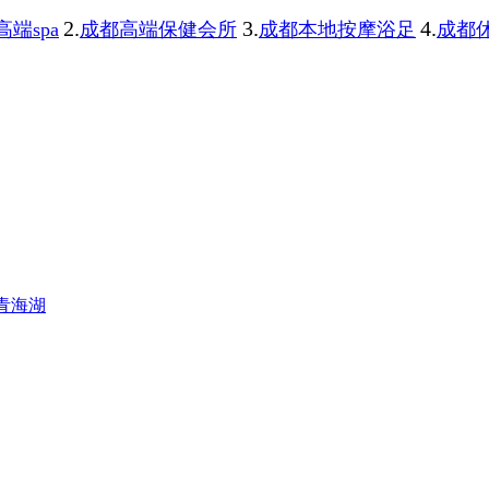
2.
3.
4.
端spa
成都高端保健会所
成都本地按摩浴足
成都休
青海湖