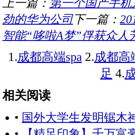
上一篇：
第一个国产手机
劲的华为公司
下一篇：
2
智能“哆啦A梦”俘获众人
1.
2.
成都高端spa
成都高
4.
足
成
相关阅读
•
国外大学生发明锯木神
•
【精足印象】千万富