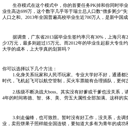
生存模式在这个模式中，你的首要任务PK掉和你同时毕业的其
业生高达699万，这个数字几乎等于瑞士总人口数“僧多粥少”
人口之和。2013年全国普遍高校毕业生近700万人，是新中
据调查，广东省2013届毕业生签约率只有30%，上海只有29
少3万元，最多则超过15万元。而2012年的毕业生起薪大专生约
大学的成本，上大学真的划算吗？
你可以选择以下几个方法：
1.化身关系玩家和人民币玩家。专业大学好不好，通通都没
时代，飞机起飞可以航空管制，买火车票能有合理插队，更何
2.练级不断决战大boss。其实没有好爹或干爹也没关系
4年的时间将德、智、体、美、劳五大属性全部加满。这样的实力
3.剑走偏锋，也可致胜。暂时没有好工作，没关系，去调查
业，卖煎饼果子照样能全国连锁，要知道大多有为青年的成功和