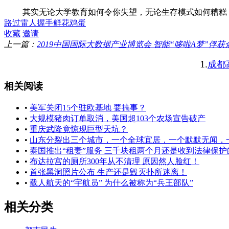
其实无论大学教育如何令你失望，无论生存模式如何糟糕，
路过
雷人
握手
鲜花
鸡蛋
收藏
邀请
上一篇：
2019中国国际大数据产业博览会 智能“哆啦A梦”俘
1.
成都高
相关阅读
•
美军关闭15个驻欧基地 要搞事？
•
大规模猪肉订单取消，美国超103个农场宣告破产
•
重庆武隆竟惊现巨型天坑？
•
山东分裂出三个城市，一个全球宜居，一个默默无闻，
•
泰国推出“租妻”服务 三千块租两个月还是收到法律保护
•
布达拉宫的厕所300年从不清理 原因然人脸红！
•
首张黑洞照片公布 生产还是毁灭扑所迷离！
•
载人航天的“宇航员” 为什么被称为“兵王部队”
相关分类