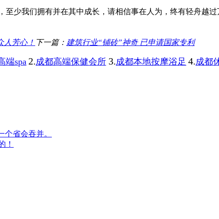
至少我们拥有并在其中成长，请相信事在人为，终有轻舟越过
获众人芳心！
下一篇：
建筑行业“铺砖”神奇 已申请国家专利
2.
3.
4.
端spa
成都高端保健会所
成都本地按摩浴足
成都休
一个省会吞并。
的！