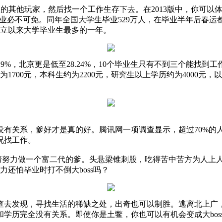
他玩家，然后找一个工作生存下去。在2013版中，你可以体
失业必不可免。同年全国大学生毕业529万人，在毕业半年后春
国成立以来大学毕业生最多的一年。
%，北京更是低至28.24%，10个毕业生只有不到三个能找到工
为1700元，本科生约为2200元，研究生以上学历约为4000元
有关系，爹好才是真的好。腾讯网一项调查显示，超过70%的人
况找工作。
，请努力做一个富二代的爹。头悬梁锥刺股，吃得苦中苦方为人上
还怕毕业时打不倒大boss吗？
去发现，寻找生活的稀缺之处，出奇也可以制胜。逃离北上广
学历完全没有关系。即使你是土鳖，你也可以有机会变成大bos