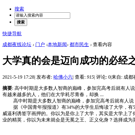
搜索
搜索
快捷导航
成都夜线论坛
›
门户
›
本地新闻
›
都市民生
›
查看内容
大学真的会是迈向成功的必经
2021-5-19 17:28
|
发布者:
哈佛小六
|
查看:
915
|
评论: 0
|
来自: 成都
摘要
: 高中时期是大多数人智商的巅峰，参加完高考后就有人
有越来越多的人，他们在大学耗尽青春，却换 ...
高中时期是大多数人智商的巅峰，参加完高考后就有人说，
据《中国青年报报道》有34%的大学生后悔读了大学，有5
威逼利诱签字画押的。你以为是你上了大学，其实是大学上了
业的精英，你以为未来就会是无冕之王、正义化身？选择成为