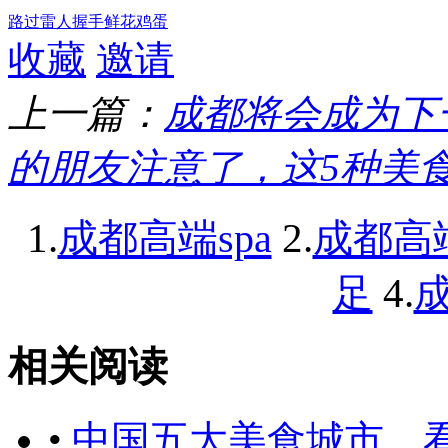
路过
雷人
握手
鲜花
鸡蛋
收藏
邀请
上一篇：
成都将会成为下
的朋友注意了，这5种美
1.
2.
成都高端spa
成都高
4.
足
成
相关阅读
•
中国五大美食城市，