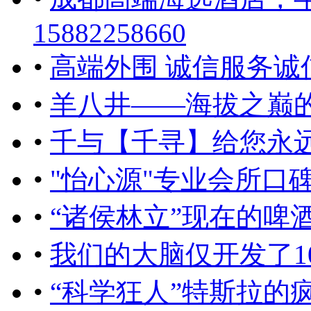
15882258660
•
高端外围 诚信服务诚
•
羊八井——海拔之巅
•
千与【千寻】给您永
•
"怡心源"专业会所口
•
“诸侯林立”现在的啤
•
我们的大脑仅开发了1
•
“科学狂人”特斯拉的