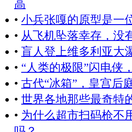
高
•
小兵张嘎的原型是一
•
从飞机坠落幸存，没
•
盲人登上维多利亚大瀑
•
“人类的极限”闪电侠
•
古代“冰箱”，皇宫后
•
世界各地那些最奇特
•
为什么超市扫码枪不
吗？