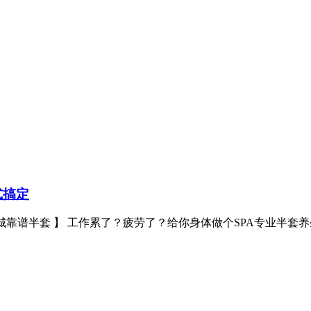
式搞定
xx028cd【蓉城靠谱半套 】 工作累了？疲劳了？给你身体做个SPA专