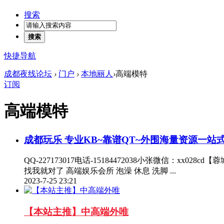
搜索
搜索
快捷导航
成都夜线论坛
›
门户
›
本地丽人
›
高端模特
订阅
高端模特
成都玩乐 专业KB~靠谱QT~外围海量资源一站
QQ-227173017电话-15184472038小张微信：
找我就对了 高端娱乐会所 泡澡 休息 洗脚 ...
2023-7-25 23:21
【本站主推】中高端外唯